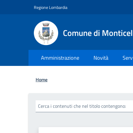
Salta al contenuto principale
Skip to footer content
Regione Lombardia
Comune di Monticel
Amministrazione
Novità
Serv
Briciole di pane
Home
Cerca i contenuti che nel titolo contengono: