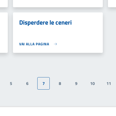
Disperdere le ceneri
VAI ALLA PAGINA
5
6
7
8
9
10
11
gina
Pagina
Pagina
Pagina attuale
Pagina
Pagina
Pagina
Pag