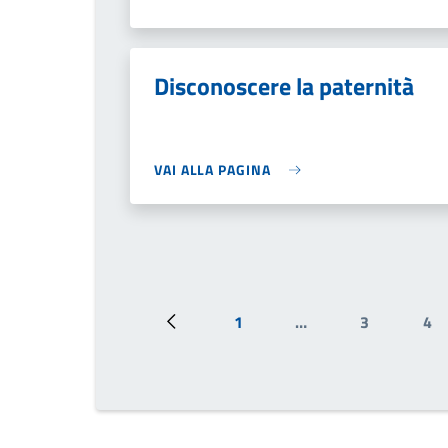
Disconoscere la paternità
VAI ALLA PAGINA
1
…
3
4
Pagina precedente
Prima pagina
Pagina
Pa