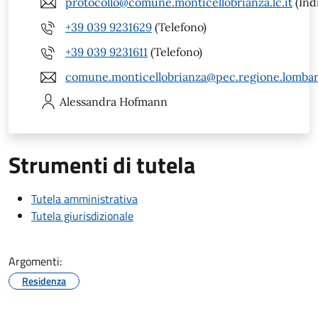
protocollo@comune.monticellobrianza.lc.it
(Ind
+39 039 9231629
(Telefono)
+39 039 9231611
(Telefono)
comune.monticellobrianza@pec.regione.lombard
Alessandra
Hofmann
Strumenti di tutela
Tutela amministrativa
Tutela giurisdizionale
Argomenti:
Residenza