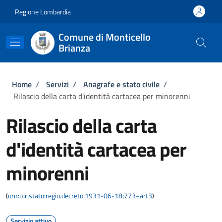
Salta al contenuto principale
Skip to footer content
Regione Lombardia
Comune di Monticello
Brianza
Briciole di pane
Home
/
Servizi
/
Anagrafe e stato civile
/
Rilascio della carta d'identità cartacea per minorenni
Rilascio della carta
d'identità cartacea per
minorenni
(
urn:nir:stato:regio.decreto:1931-06-18;773~art3
)
Servizio attivo