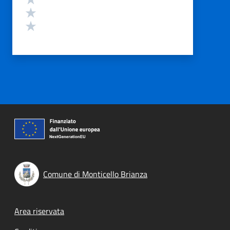
Valuta 2 stelle su 5
Valuta 1 stelle su 5
Comune di Monticello Brianza
Footer menu
Area riservata