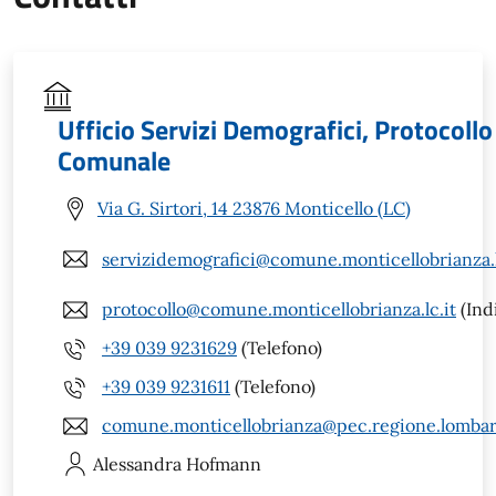
Ufficio Servizi Demografici, Protocoll
Comunale
Via G. Sirtori, 14 23876 Monticello (LC)
servizidemografici@comune.monticellobrianza.l
protocollo@comune.monticellobrianza.lc.it
(Ind
+39 039 9231629
(Telefono)
+39 039 9231611
(Telefono)
comune.monticellobrianza@pec.regione.lombard
Alessandra
Hofmann