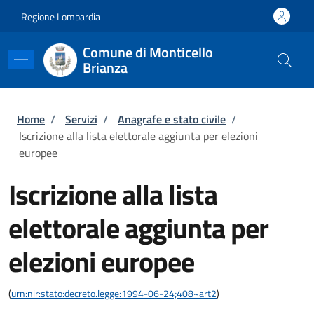
Salta al contenuto principale
Skip to footer content
Regione Lombardia
Comune di Monticello
Brianza
Briciole di pane
Home
/
Servizi
/
Anagrafe e stato civile
/
Iscrizione alla lista elettorale aggiunta per elezioni
europee
Iscrizione alla lista
elettorale aggiunta per
elezioni europee
(
urn:nir:stato:decreto.legge:1994-06-24;408~art2
)