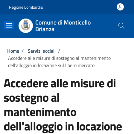
Salta al contenuto principale
Skip to footer content
Regione Lombardia
Comune di Monticello
Brianza
Briciole di pane
Home
/
Servizi sociali
/
Accedere alle misure di sostegno al mantenimento
dell'alloggio in locazione sul libero mercato
Accedere alle misure di
sostegno al
mantenimento
dell'alloggio in locazione