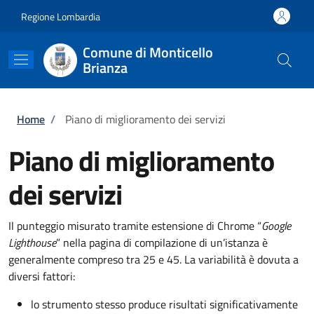
Salta al contenuto principale
Skip to footer content
Regione Lombardia
Comune di Monticello
Brianza
Briciole di pane
Home
/
Piano di miglioramento dei servizi
Piano di miglioramento
dei servizi
Il punteggio misurato tramite estensione di Chrome “
Google
Lighthouse
” nella pagina di compilazione di un’istanza è
generalmente compreso tra 25 e 45. La variabilità è dovuta a
diversi fattori:
lo strumento stesso produce risultati significativamente