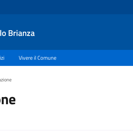
lo Brianza
izi
Vivere il Comune
azione
one