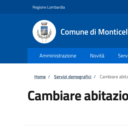
Salta al contenuto principale
Skip to footer content
Regione Lombardia
Comune di Monticel
Amministrazione
Novità
Serv
Briciole di pane
Home
/
Servizi demografici
/
Cambiare abit
Cambiare abitazi