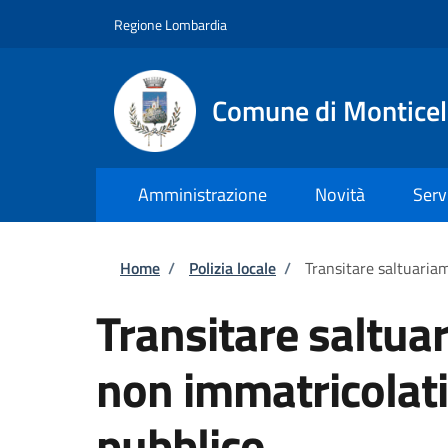
Salta al contenuto principale
Skip to footer content
Regione Lombardia
Comune di Monticel
Amministrazione
Novità
Serv
Briciole di pane
Home
/
Polizia locale
/
Transitare saltuariam
Transitare saltuar
non immatricolati
pubblico