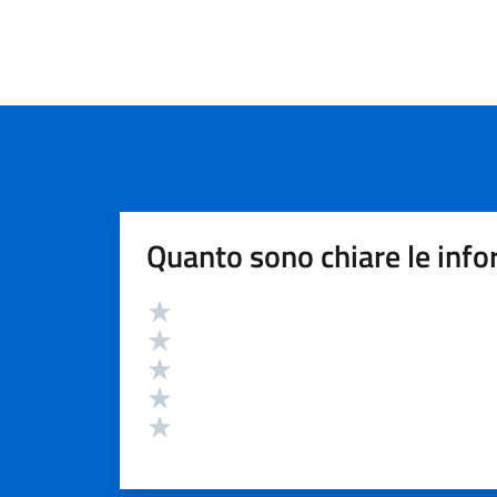
Quanto sono chiare le info
Valutazione
Valuta 5 stelle su 5
Valuta 4 stelle su 5
Valuta 3 stelle su 5
Valuta 2 stelle su 5
Valuta 1 stelle su 5