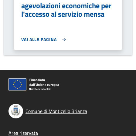
agevolazioni economiche per
l'accesso al servizio mensa
VAI ALLA PAGINA
Comune di Monticello Brianza
Footer menu
Area riservata