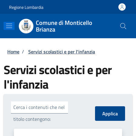
Salta al contenuto principale
Skip to footer content
Regione Lombardia
Comune di Monticello
Brianza
Briciole di pane
Home
/
Servizi scolastici e per l'infanzia
Servizi scolastici e per
l'infanzia
Cerca i contenuti che nel
titolo contengono: