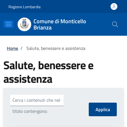
Salta al contenuto principale
Skip to footer content
Regione Lombardia
Comune di Monticello
Brianza
Briciole di pane
Home
/
Salute, benessere e assistenza
Salute, benessere e
assistenza
Cerca i contenuti che nel
titolo contengono: