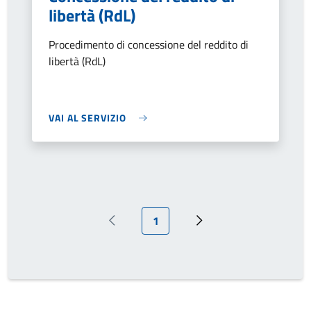
libertà (RdL)
Procedimento di concessione del reddito di
libertà (RdL)
VAI AL SERVIZIO
Pagina attuale
1
Pagina precedente
Prossima pagina