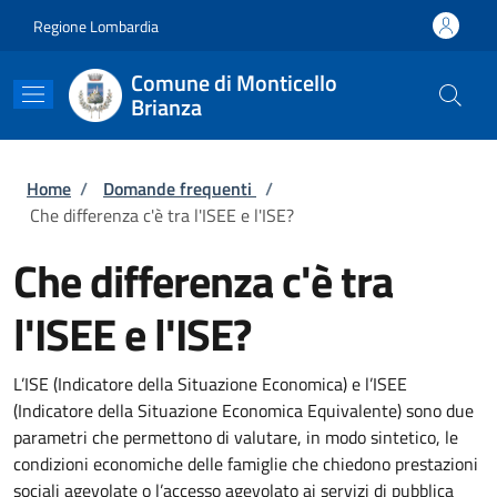
Salta al contenuto principale
Skip to footer content
Regione Lombardia
Comune di Monticello
Brianza
Briciole di pane
Home
/
Domande frequenti
/
Che differenza c'è tra l'ISEE e l'ISE?
Che differenza c'è tra
l'ISEE e l'ISE?
L’ISE (Indicatore della Situazione Economica) e l’ISEE
(Indicatore della Situazione Economica Equivalente) sono due
parametri che permettono di valutare, in modo sintetico, le
condizioni economiche delle famiglie che chiedono prestazioni
sociali agevolate o l’accesso agevolato ai servizi di pubblica