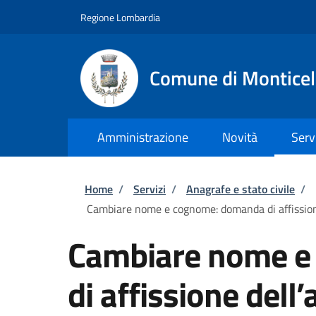
Salta al contenuto principale
Skip to footer content
Regione Lombardia
Comune di Monticel
Amministrazione
Novità
Serv
Briciole di pane
Home
/
Servizi
/
Anagrafe e stato civile
/
Cambiare nome e cognome: domanda di affission
Cambiare nome e
di affissione dell’