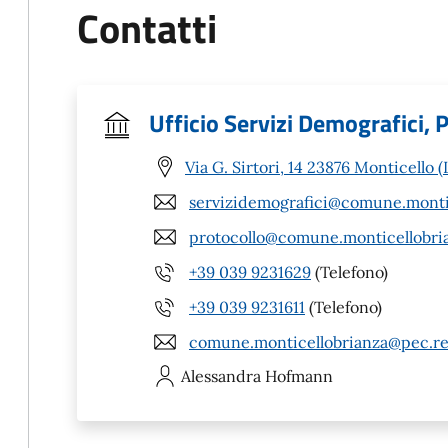
Contatti
Ufficio Servizi Demografici,
Via G. Sirtori, 14 23876 Monticello (
servizidemografici@comune.montice
protocollo@comune.monticellobrian
+39 039 9231629
(Telefono)
+39 039 9231611
(Telefono)
comune.monticellobrianza@pec.reg
Alessandra
Hofmann