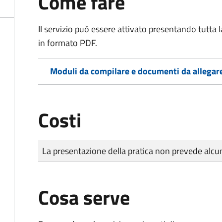
Come fare
Il servizio può essere attivato presentando tutta
in formato PDF.
Moduli da compilare e documenti da allegar
Costi
Tipo di pagamento
Importo
La presentazione della pratica non prevede al
Cosa serve