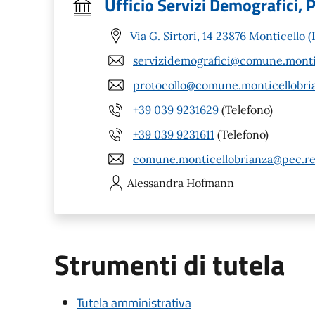
Ufficio Servizi Demografici,
Via G. Sirtori, 14 23876 Monticello (
servizidemografici@comune.montice
protocollo@comune.monticellobrian
+39 039 9231629
(Telefono)
+39 039 9231611
(Telefono)
comune.monticellobrianza@pec.reg
Alessandra
Hofmann
Strumenti di tutela
Tutela amministrativa