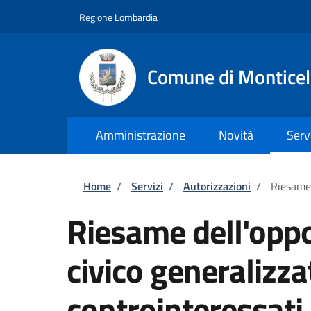
Salta al contenuto principale
Skip to footer content
Regione Lombardia
Comune di Monticel
Amministrazione
Novità
Serv
Briciole di pane
Home
/
Servizi
/
Autorizzazioni
/
Riesame 
Riesame dell'oppo
civico generalizza
controinteressati