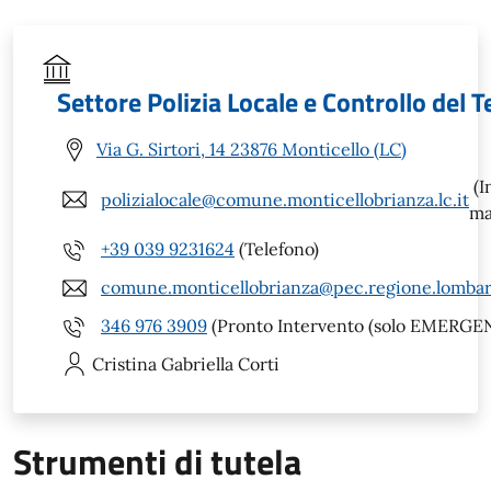
Settore Polizia Locale e Controllo del T
Via G. Sirtori, 14 23876 Monticello (LC)
(I
polizialocale@comune.monticellobrianza.lc.it
ma
+39 039 9231624
(Telefono)
comune.monticellobrianza@pec.regione.lombard
346 976 3909
(Pronto Intervento (solo EMERGE
Cristina Gabriella
Corti
Strumenti di tutela