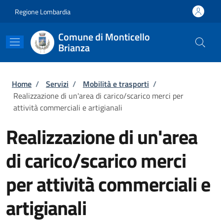
Salta al contenuto principale
Skip to footer content
Regione Lombardia
Comune di Monticello
Brianza
Briciole di pane
Home
/
Servizi
/
Mobilità e trasporti
/
Realizzazione di un'area di carico/scarico merci per
attività commerciali e artigianali
Realizzazione di un'area
di carico/scarico merci
per attività commerciali e
artigianali