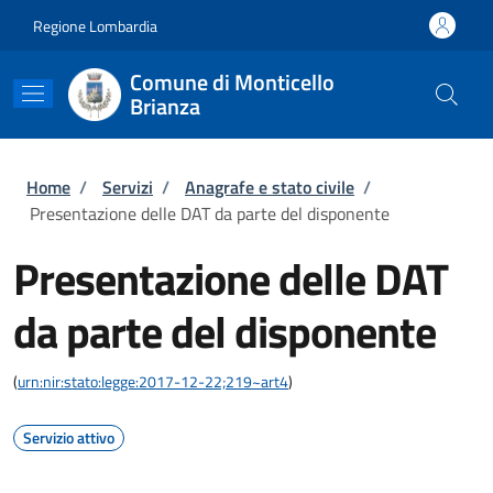
Salta al contenuto principale
Skip to footer content
Regione Lombardia
Comune di Monticello
Brianza
Briciole di pane
Home
/
Servizi
/
Anagrafe e stato civile
/
Presentazione delle DAT da parte del disponente
Presentazione delle DAT
da parte del disponente
(
urn:nir:stato:legge:2017-12-22;219~art4
)
Servizio attivo