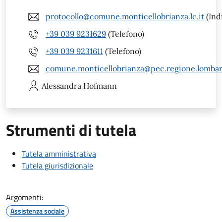
protocollo@comune.monticellobrianza.lc.it
(Ind
+39 039 9231629
(Telefono)
+39 039 9231611
(Telefono)
comune.monticellobrianza@pec.regione.lombard
Alessandra
Hofmann
Strumenti di tutela
Tutela amministrativa
Tutela giurisdizionale
Argomenti:
Assistenza sociale