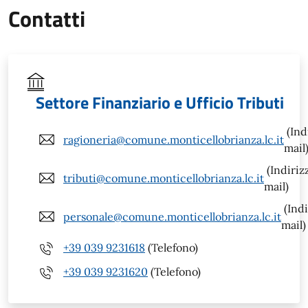
Contatti
Settore Finanziario e Ufficio Tributi
(Ind
ragioneria@comune.monticellobrianza.lc.it
mail
(Indiriz
tributi@comune.monticellobrianza.lc.it
mail)
(Indi
personale@comune.monticellobrianza.lc.it
mail)
+39 039 9231618
(Telefono)
+39 039 9231620
(Telefono)