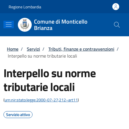
Salta al contenuto principale
Skip to footer content
Regione Lombardia
Comune di Monticello
Brianza
Briciole di pane
Home
/
Servizi
/
Tributi, finanze e contravvenzioni
/
Interpello su norme tributarie locali
Interpello su norme
tributarie locali
(
urn:nir:stato:legge:2000-07-27;212~art11
)
Servizio attivo