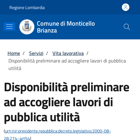
Salta al contenuto principale
Skip to footer content
Regione Lombardia
Comune di Monticello
Brianza
Briciole di pane
Home
/
Servizi
/
Vita lavorativa
/
Disponibilità preliminare ad accogliere lavori di pubblica
utilità
Disponibilità preliminare
ad accogliere lavori di
pubblica utilità
(
urn:nir:presidente.repubblica:decreto.legislativo:2000-08-
28;274~art54
)