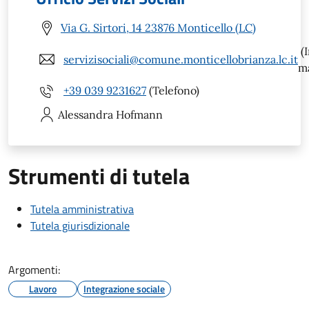
Via G. Sirtori, 14 23876 Monticello (LC)
(I
servizisociali@comune.monticellobrianza.lc.it
ma
+39 039 9231627
(Telefono)
Alessandra
Hofmann
Strumenti di tutela
Tutela amministrativa
Tutela giurisdizionale
Argomenti:
Lavoro
Integrazione sociale