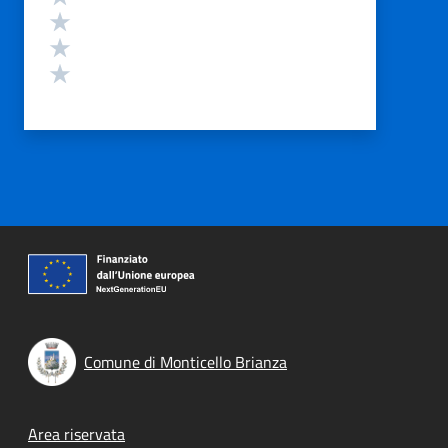
Valuta 3 stelle su 5
Valuta 2 stelle su 5
Valuta 1 stelle su 5
Comune di Monticello Brianza
Footer menu
Area riservata