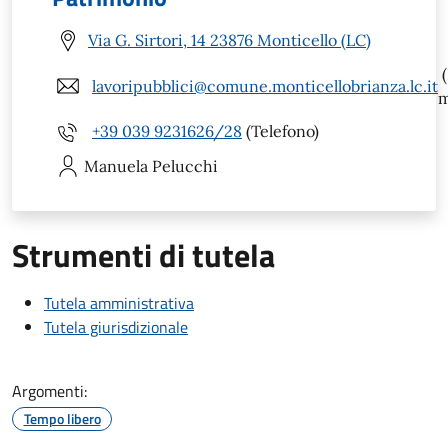
Via G. Sirtori, 14 23876 Monticello (LC)
(
lavoripubblici@comune.monticellobrianza.lc.it
m
+39 039 9231626/28
(Telefono)
Manuela
Pelucchi
Strumenti di tutela
Tutela amministrativa
Tutela giurisdizionale
Argomenti:
Tempo libero