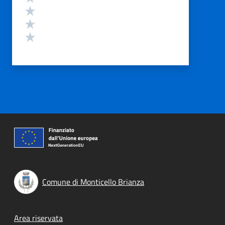
Valuta 3 stelle su 5
Valuta 2 stelle su 5
Valuta 1 stelle su 5
Comune di Monticello Brianza
Footer menu
Area riservata