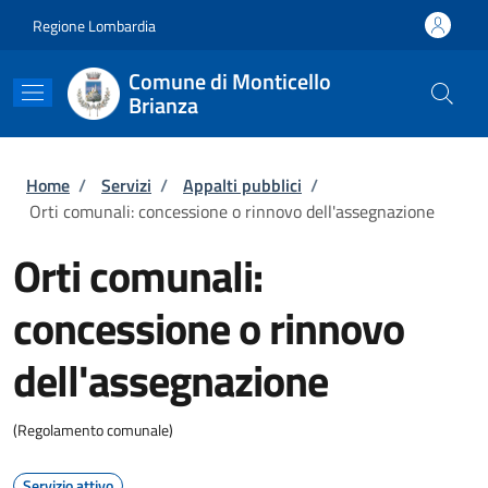
Salta al contenuto principale
Skip to footer content
Regione Lombardia
Comune di Monticello
Brianza
Briciole di pane
Home
/
Servizi
/
Appalti pubblici
/
Orti comunali: concessione o rinnovo dell'assegnazione
Orti comunali:
concessione o rinnovo
dell'assegnazione
(Regolamento comunale)
Servizio attivo