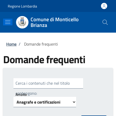
Salta al contenuto principale
Skip to footer content
Regione Lombardia
Comune di Monticello
Brianza
Briciole di pane
Home
/
Domande frequenti
Domande frequenti
Cerca i contenuti che nel titolo
contengono:
Ambito