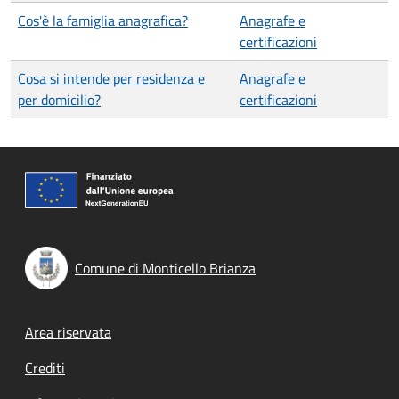
Cos'è la famiglia anagrafica?
Anagrafe e
certificazioni
Cosa si intende per residenza e
Anagrafe e
per domicilio?
certificazioni
Comune di Monticello Brianza
Footer menu
Area riservata
Crediti