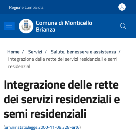
Salta al contenuto principale
Skip to footer content
Regione Lombardia
Comune di Monticello
Brianza
Briciole di pane
Home
/
Servizi
/
Salute, benessere e assistenza
/
Integrazione delle rette dei servizi residenziali e semi
residenziali
Integrazione delle rette
dei servizi residenziali e
semi residenziali
(
urn:nir:stato:legge:2000-11-08;328~art6
)