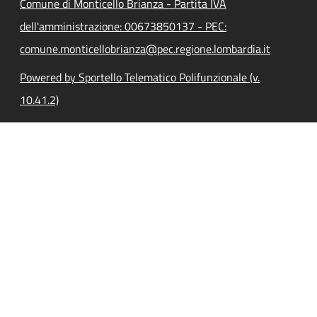
Comune di Monticello Brianza - Partita IVA
dell'amministrazione: 00673850137 - PEC:
comune.monticellobrianza@pec.regione.lombardia.it
Powered by Sportello Telematico Polifunzionale (v.
10.41.2)