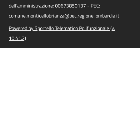
dell'amministrazione: 00673850137 - PEC:
comune.monticellobrianza@pec.regione.lombardia.it
Powered by Sportello Telematico Polifunzionale (v.
10.41.2)