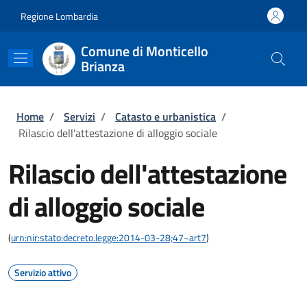
Salta al contenuto principale
Skip to footer content
Regione Lombardia
Comune di Monticello
Brianza
Briciole di pane
Home
/
Servizi
/
Catasto e urbanistica
/
Rilascio dell'attestazione di alloggio sociale
Rilascio dell'attestazione
di alloggio sociale
(
urn:nir:stato:decreto.legge:2014-03-28;47~art7
)
Servizio attivo