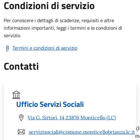
Condizioni di servizio
Per conoscere i dettagli di scadenze, requisiti e altre
informazioni importanti, leggi i termini e le condizioni di
servizio.
Termini e condizioni di servizio
Contatti
Ufficio Servizi Sociali
Via G. Sirtori, 14 23876 Monticello (LC)
(I
servizisociali@comune.monticellobrianza.lc.it
ma