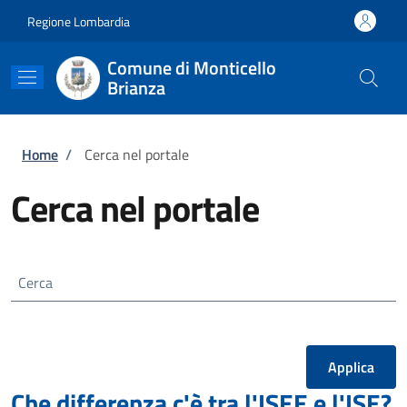
Salta al contenuto principale
Skip to footer content
Regione Lombardia
Comune di Monticello
Brianza
Briciole di pane
Home
/
Cerca nel portale
Cerca nel portale
Cerca
Che differenza c'è tra l'ISEE e l'ISE?